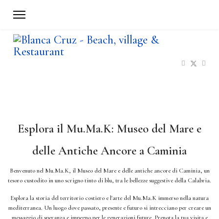
Esplora il Mu.Ma.K: Museo del Mare e
delle Antiche Ancore a Caminia
Benvenuto nel Mu.Ma.K, il Museo del Mare e delle antiche ancore di Caminia, un
tesoro custodito in uno scrigno tinto di blu, tra le bellezze suggestive della Calabria.
Esplora la storia del territorio costiero e l'arte del Mu.Ma.K immerso nella natura
mediterranea. Un luogo dove passato, presente e futuro si intrecciano per creare un
messaggio di speranza e impegno per le generazioni future. Prenota la tua visita e