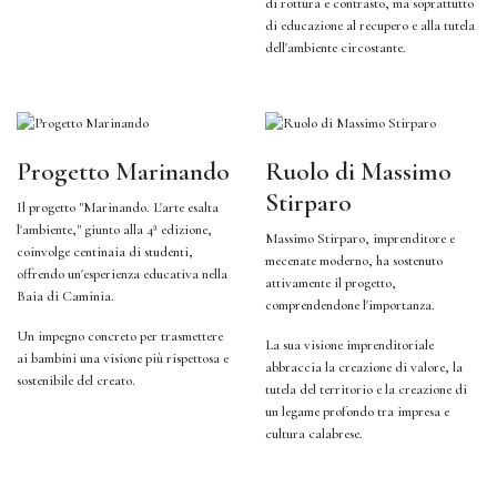
di rottura e contrasto, ma soprattutto
di educazione al recupero e alla tutela
dell'ambiente circostante.
Progetto Marinando
Ruolo di Massimo
Stirparo
Il progetto "Marinando. L'arte esalta
l'ambiente," giunto alla 4ª edizione,
Massimo Stirparo, imprenditore e
coinvolge centinaia di studenti,
mecenate moderno, ha sostenuto
offrendo un'esperienza educativa nella
attivamente il progetto,
Baia di Caminia.
comprendendone l'importanza.
Un impegno concreto per trasmettere
La sua visione imprenditoriale
ai bambini una visione più rispettosa e
abbraccia la creazione di valore, la
sostenibile del creato.
tutela del territorio e la creazione di
un legame profondo tra impresa e
cultura calabrese.