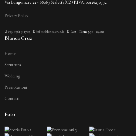
Via Lungomare 22 - 88069 Stalettì (CZ) P.IVA: 00126270792
Privacy Policy
+39.0961911707
info@blancacruz.it
Lun - Dom 7.30 - 24.00
Blanca Cruz
Home
Struttura
Wedding
Prenotazioni
Contatti
Foto